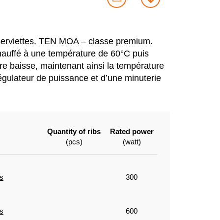
nt
contact
download
us
serviettes. TEN MOA – classe premium.
hauffé à une température de 60°C puis
ure baisse, maintenant ainsi la température
régulateur de puissance et d’une minuterie
Quantity of ribs
Rated power
(pcs)
(watt)
s
300
s
600