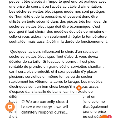
peuvent être placés à n'importe quel endroit pratique avec
une prise de courant ou l'accès au câble d'alimentation.
Les sèche-serviettes électriques modernes sont protégés
de l'humidité et de la poussière, et peuvent donc être
utilisés en toute sécurité dans des pièces très humides. Un
sèche-serviettes électrique doit être économique, c'est
pourquoi il faut choisir des modèles équipés de minuterie -
celle-ci vous aidera non seulement à régler la température
souhaitée, mais aussi à définir la durée de fonctionnement.
Quelques facteurs influencent le choix d'un radiateur
sèche-serviettes électrique. Tout d'abord, vous devez
décider de sa taille. Si l'espace le permet, il est plus
rentable de prendre un grand sèche-serviettes chauffant,
car il sera plus productif, et il sera possible d'y placer
plusieurs serviettes en même temps ou de sécher
rapidement les vêtements après le lavage. Les modèles
électriques sont un bon choix lorsqu'il n'y a pas assez
d'espace dans la salle de bains, car il en existe de
différentes tailles et formes : étroits en largeur et en
hauteur, tournants, et même sous la forme d'une colonne
montante avec des crochets. À l'époque, il fallait également
tenir compte du côté du raccordement : il y aura une prise
à droite ou à gauche. Aujourd'hui, ce problème est déjà
1