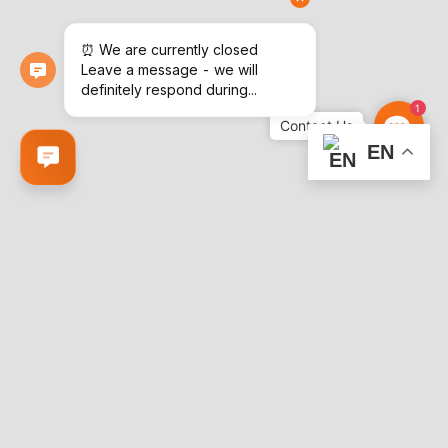
1
Contac
Us
EN
The history of our company begins since 1998
PRODUCTS