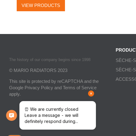
VIEW PRODUCTS
PRODUC
The history of our company begins since 1998
SÈCHE-S
SÈCHE-S
© MARIO RADIATORS 2023
ACCESSO
This site is protected by reCAPTCHA and the
Google
Privacy Policy
and
Terms of Service
apply.