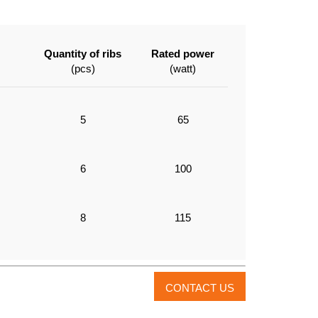
Quantity of ribs
Rated power
(pcs)
(watt)
5
65
6
100
8
115
CONTACT US