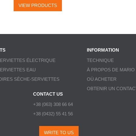
VIEW PRODUCTS
TS
INFORMATION
ERVIETTES ÉLECTRIQUE
TECHNIQUE
ERVIETTES EAU
À PROPOS DE MARIO
IRES SÈCHE-SERVIETTES
OÙ ACHETER
OBTENIR UN CONTAC
CONTACT US
+38 (063) 308 66 64
+38 (0432) 55 41 56
WRITE TO US